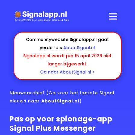
Communitywebsite Signalapp.nl gaat
verder als
AboutSignal.nl
Signalapp.nl wordt per 15 april 2026 niet
langer bijgewerkt.
Ga naar AboutSignal.nl >
Nieuwsarchief
(Ga voor het laatste Signal
nieuws naar
AboutSignal.nl
)
Pas op voor spionage-app
Signal Plus Messenger