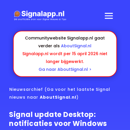
Communitywebsite Signalapp.nl gaat
verder als
AboutSignal.nl
Signalapp.nl wordt per 15 april 2026 niet
langer bijgewerkt.
Ga naar AboutSignal.nl >
Nieuwsarchief
(Ga voor het laatste Signal
nieuws naar
AboutSignal.nl
)
Signal update Desktop:
notificaties voor Windows