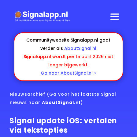
Communitywebsite Signalapp.nl gaat
verder als
AboutSignal.nl
Signalapp.nl wordt per 15 april 2026 niet
langer bijgewerkt.
Ga naar AboutSignal.nl >
Nieuwsarchief
(Ga voor het laatste Signal
nieuws naar
AboutSignal.nl
)
Signal update iOS: vertalen
via tekstopties