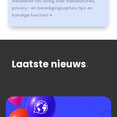
installeren tot uitleg over basisfuncties,
privacy- en beveiligingsopties, tips en
handige functies!
>
Laatste nieuws
.