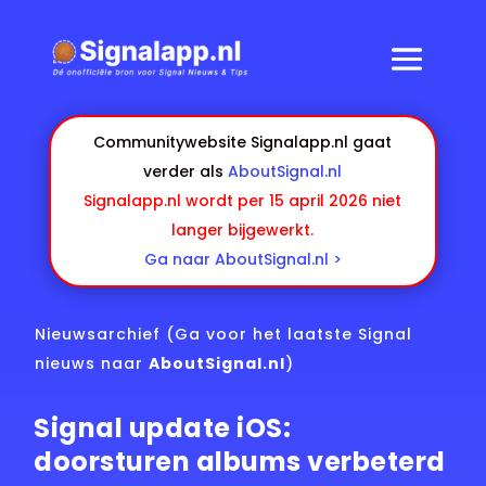
Communitywebsite Signalapp.nl gaat
verder als
AboutSignal.nl
Signalapp.nl wordt per 15 april 2026 niet
langer bijgewerkt.
Ga naar AboutSignal.nl >
Nieuwsarchief
(Ga voor het laatste Signal
nieuws naar
AboutSignal.nl
)
Signal update iOS:
doorsturen albums verbeterd