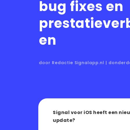
bug fixes en
prestatiever
en
door Redactie Signalapp.nl | donderd
Signal voor iOS heeft een nieu
update?