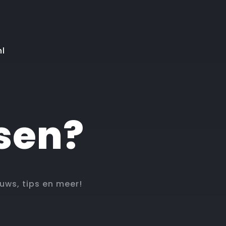
nl
sen?
euws, tips en meer!