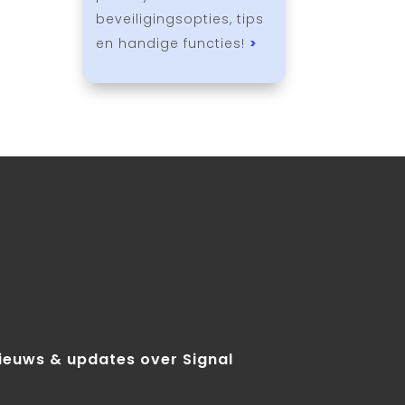
beveiligingsopties, tips
en handige functies!
>
nieuws & updates over Signal