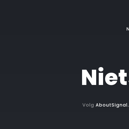
N
Nie
Volg
AboutSignal.