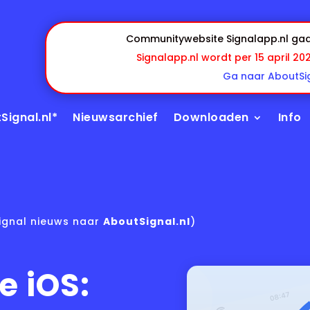
Communitywebsite Signalapp.nl gaa
Signalapp.nl wordt per 15 april 20
Ga naar AboutSig
Signal.nl*
Nieuwsarchief
Downloaden
Info
ignal nieuws naar
AboutSignal.nl
)
e iOS: