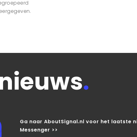
egroepeerd
eergegeven.
 nieuws
.
Ga naar AboutSignal.nl voor het laatste 
Messenger >>