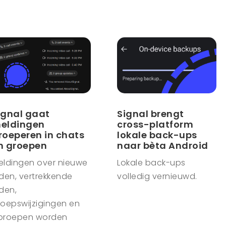
ignal gaat
Signal brengt
eldingen
cross-platform
roeperen in chats
lokale back-ups
n groepen
naar bèta Android
eldingen over nieuwe
Lokale back-ups
den, vertrekkende
volledig vernieuwd.
den,
roepswijzigingen en
proepen worden