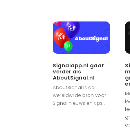
Signalapp.nl gaat
S
verder als
m
AboutSignal.nl
g
e
AboutSignal is de
M
wereldwijde bron voor
le
Signal nieuws en tips .
le
g
o