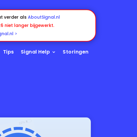
t verder als
AboutSignal.nl
26 niet langer bijgewerkt.
nal.nl >
Tips
Signal Help
Storingen