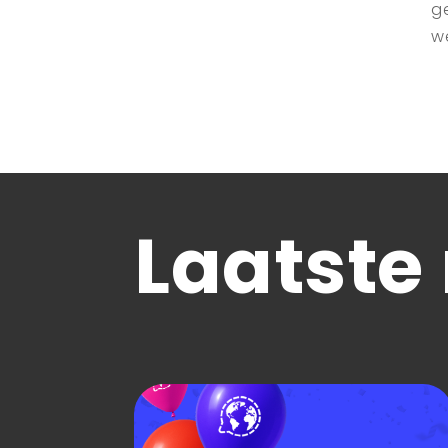
g
w
Laatste