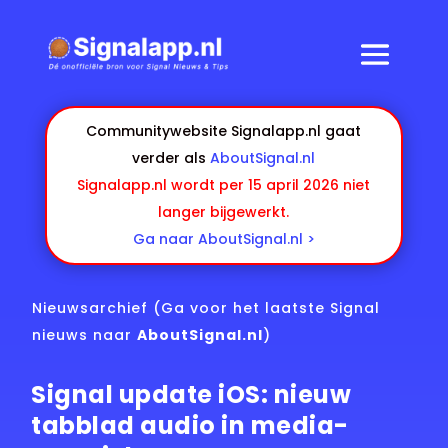
Communitywebsite Signalapp.nl gaat
verder als
AboutSignal.nl
Signalapp.nl wordt per 15 april 2026 niet
langer bijgewerkt.
Ga naar AboutSignal.nl >
Nieuwsarchief
(Ga voor het laatste Signal
nieuws naar
AboutSignal.nl
)
Signal update iOS: nieuw
tabblad audio in media-