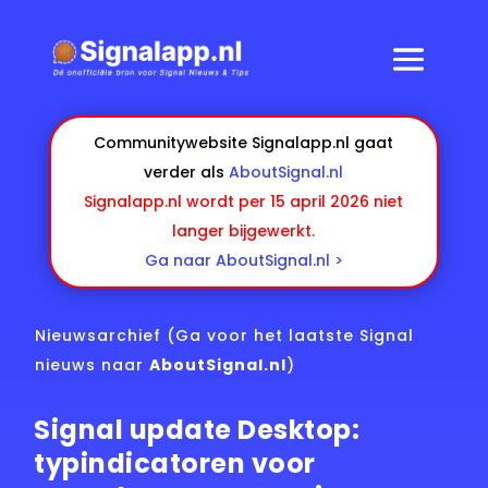
Communitywebsite Signalapp.nl gaat
verder als
AboutSignal.nl
Signalapp.nl wordt per 15 april 2026 niet
langer bijgewerkt.
Ga naar AboutSignal.nl >
Nieuwsarchief
(Ga voor het laatste Signal
nieuws naar
AboutSignal.nl
)
Signal update Desktop:
typindicatoren voor