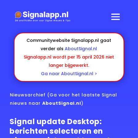
Communitywebsite Signalapp.nl gaat
verder als
AboutSignal.nl
Signalapp.nl wordt per 15 april 2026 niet
langer bijgewerkt.
Ga naar AboutSignal.nl >
Nieuwsarchief
(Ga voor het laatste Signal
nieuws naar
AboutSignal.nl
)
Signal update Desktop:
berichten selecteren en