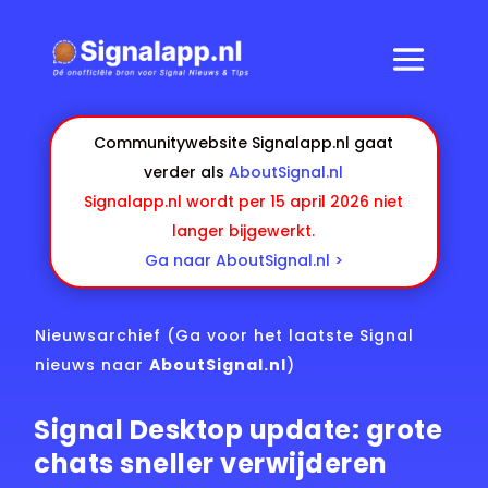
Communitywebsite Signalapp.nl gaat
verder als
AboutSignal.nl
Signalapp.nl wordt per 15 april 2026 niet
langer bijgewerkt.
Ga naar AboutSignal.nl >
Nieuwsarchief
(Ga voor het laatste Signal
nieuws naar
AboutSignal.nl
)
Signal Desktop update: grote
chats sneller verwijderen