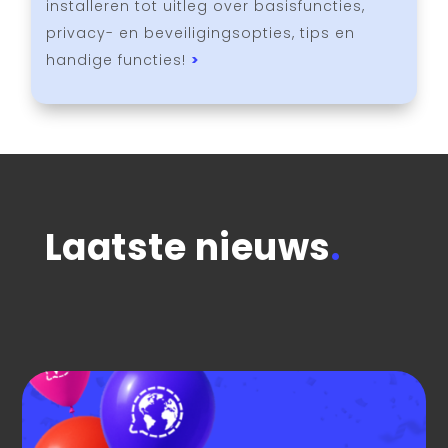
installeren tot uitleg over basisfuncties,
privacy- en beveiligingsopties, tips en
handige functies!
>
Laatste nieuws
.