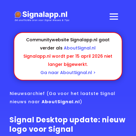
Communitywebsite Signalapp.nl gaat
verder als
AboutSignal.nl
Signalapp.nl wordt per 15 april 2026 niet
langer bijgewerkt.
Ga naar AboutSignal.nl >
Nieuwsarchief
(Ga voor het laatste Signal
nieuws naar
AboutSignal.nl
)
Signal Desktop update: nieuw
logo voor Signal