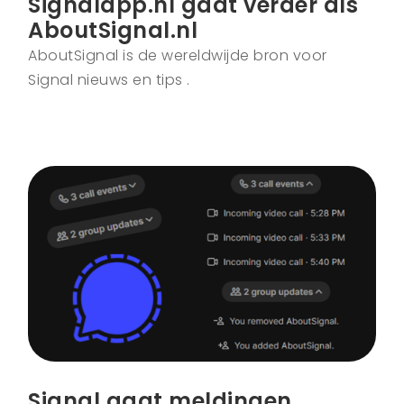
Signalapp.nl gaat verder als
AboutSignal.nl
AboutSignal is de wereldwijde bron voor
Signal nieuws en tips .
Signal gaat meldingen