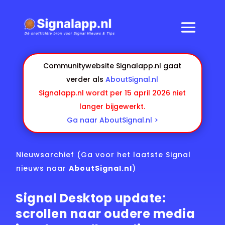
Communitywebsite Signalapp.nl gaat
verder als
AboutSignal.nl
Signalapp.nl wordt per 15 april 2026 niet
langer bijgewerkt.
Ga naar AboutSignal.nl >
Nieuwsarchief
(Ga voor het laatste Signal
nieuws naar
AboutSignal.nl
)
Signal Desktop update:
scrollen naar oudere media