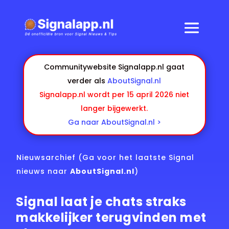
Communitywebsite Signalapp.nl gaat
verder als
AboutSignal.nl
Signalapp.nl wordt per 15 april 2026 niet
langer bijgewerkt.
Ga naar AboutSignal.nl >
Nieuwsarchief
(Ga voor het laatste Signal
nieuws naar
AboutSignal.nl
)
Signal laat je chats straks
makkelijker terugvinden met