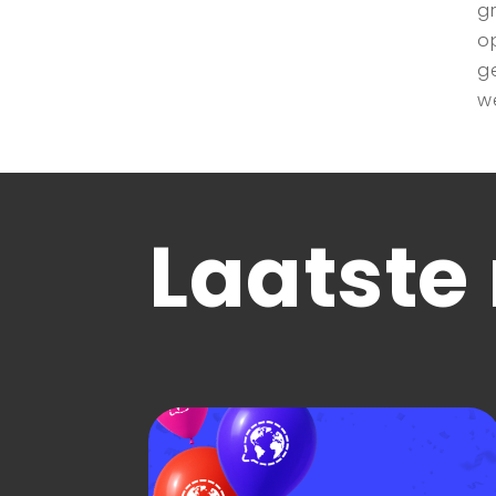
g
o
g
w
Laatste