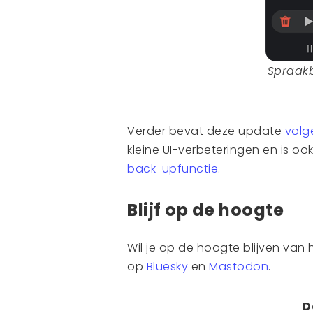
Spraakb
Verder bevat deze update
volg
kleine UI-verbeteringen en is o
back-upfunctie
.
Blijf op de hoogte
Wil je op de hoogte blijven van
op
Bluesky
en
Mastodon
.
D