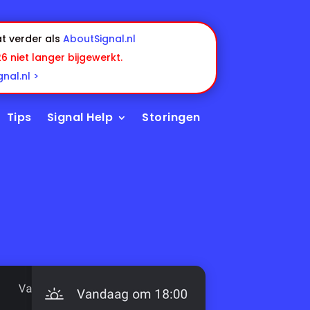
t verder als
AboutSignal.nl
26 niet langer bijgewerkt.
nal.nl >
Tips
Signal Help
Storingen