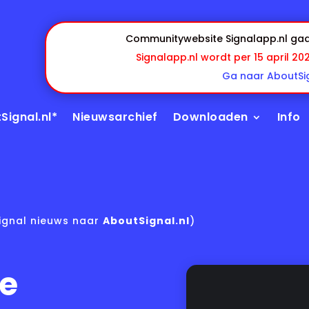
Communitywebsite Signalapp.nl gaa
Signalapp.nl wordt per 15 april 20
Ga naar AboutSig
Signal.nl*
Nieuwsarchief
Downloaden
Info
ignal nieuws naar
AboutSignal.nl
)
te