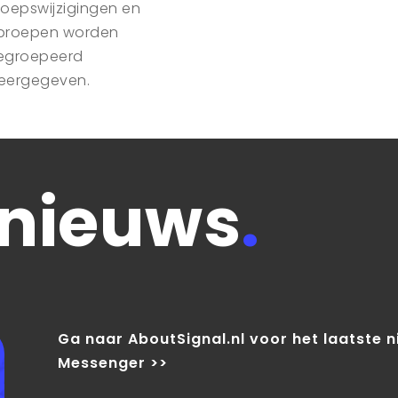
roepswijzigingen en
proepen worden
egroepeerd
eergegeven.
 nieuws
.
Ga naar AboutSignal.nl voor het laatste 
Messenger >>