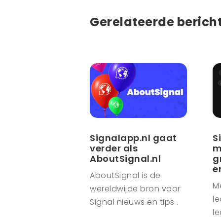
Gerelateerde berich
Signalapp.nl gaat
S
verder als
m
AboutSignal.nl
g
e
AboutSignal is de
M
wereldwijde bron voor
le
Signal nieuws en tips .
le