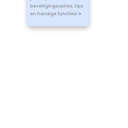
beveiligingsopties, tips
en handige functies!
>