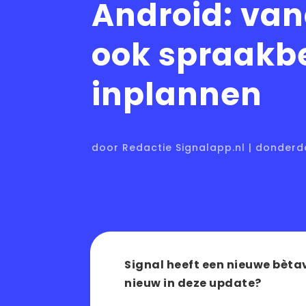
Android: van
ook spraakb
inplannen
door Redactie Signalapp.nl | donderd
Signal heeft een nieuwe bètav
nieuw in deze update?