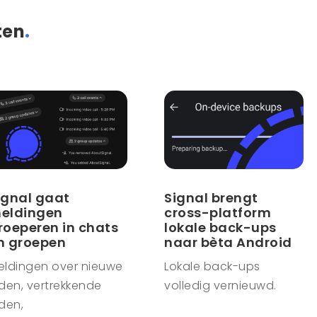
ten
.
ignal gaat
Signal brengt
eldingen
cross-platform
roeperen in chats
lokale back-ups
n groepen
naar bèta Android
eldingen over nieuwe
Lokale back-ups
den, vertrekkende
volledig vernieuwd.
den,