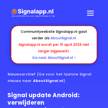
Communitywebsite Signalapp.nl gaat
verder als
AboutSignal.nl
Signalapp.nl wordt per 15 april 2026 niet
langer bijgewerkt.
Ga naar AboutSignal.nl >
Nieuwsarchief
(Ga voor het laatste Signal
nieuws naar
AboutSignal.nl
)
Signal update Android:
verwijderen