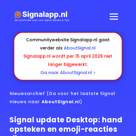
Communitywebsite Signalapp.nl gaat
verder als
AboutSignal.nl
Signalapp.nl wordt per 15 april 2026 niet
langer bijgewerkt.
Ga naar AboutSignal.nl >
Nieuwsarchief
(Ga voor het laatste Signal
nieuws naar
AboutSignal.nl
)
Signal update Desktop: hand
opsteken en emoji-reacties