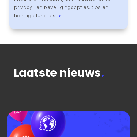
privacy- en beveiligingsopties, tips en
handige functies!
>
Laatste nieuws
.