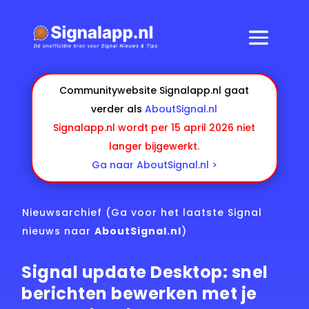
Communitywebsite Signalapp.nl gaat
verder als
AboutSignal.nl
Signalapp.nl wordt per 15 april 2026 niet
langer bijgewerkt.
Ga naar AboutSignal.nl >
Nieuwsarchief
(Ga voor het laatste Signal
nieuws naar
AboutSignal.nl
)
Signal update Desktop: snel
berichten bewerken met je