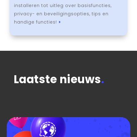
installeren tot uitleg over basisfuncties,
privacy- en beveiligingsopties, tips en
handige functies!
>
Laatste nieuws
.