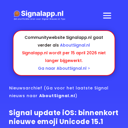
Communitywebsite Signalapp.nl gaat
verder als
AboutSignal.nl
Signalapp.nl wordt per 15 april 2026 niet
langer bijgewerkt.
Ga naar AboutSignal.nl >
Nieuwsarchief
(Ga voor het laatste Signal
nieuws naar
AboutSignal.nl
)
Signal update iOS: binnenkort
nieuwe emoji Unicode 15.1