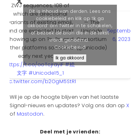
ZWJ sequences, 108 of
Dit is inhoud van derden. Lees ons
which are directional
cookiebeleid en klik op ‘Ik ga
— The
variants of existing emoji,
akkoord’ om Twitter in te schakelen,
Unicode
September
and are expected to start
of bezoek de bron die in de tekst
Consortium
6, 2023
showing up on ?s, ?s, and
wordt genoemd.
Cookiebeleid
(@unicode)
other platforms sometime
early next year →
Ik ga akkoord
https://t.co/ooTcjrayiF
#絵
文字
#Unicode15_1
pic.twitter.com/b2OgM5StR1
Wil je op de hoogte blijven van het laatste
Signal-nieuws en updates? Volg ons dan op
X
of
Mastodon
.
Deel met je vrienden: