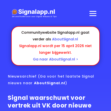
Communitywebsite Signalapp.nl gaat
verder als
AboutSignal.nl
Signalapp.nl wordt per 15 april 2026 niet
langer bijgewerkt.
Ga naar AboutSignal.nl >
Nieuwsarchief
(Ga voor het laatste Signal
nieuws naar
AboutSignal.nl
)
Signal waarschuwt voor
vertrek uit VK door nieuwe