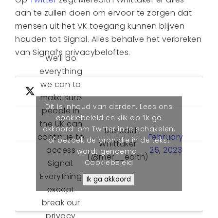
aan te zullen doen om ervoor te zorgen dat
mensen uit het VK toegang kunnen blijven
houden tot Signal. Alles behalve het verbreken
van Signal’s privacybeloftes.
We’ll do
everything
we can to
make sure
Dit is inhoud van derden. Lees ons
people in
cookiebeleid en klik op ‘Ik ga
the UK can
akkoord’ om Twitter in te schakelen,
— Meredith
February
continue to
of bezoek de bron die in de tekst
Whittaker
25, 2023
access
wordt genoemd.
(@mer__edith)
Cookiebeleid
Signal.
Everything
Ik ga akkoord
except
break our
privacy