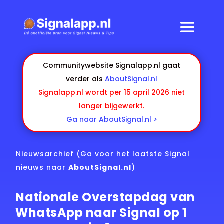
Communitywebsite Signalapp.nl gaat
verder als
AboutSignal.nl
Signalapp.nl wordt per 15 april 2026 niet
langer bijgewerkt.
Ga naar AboutSignal.nl >
Nieuwsarchief
(Ga voor het laatste Signal
nieuws naar
AboutSignal.nl
)
Nationale Overstapdag van
WhatsApp naar Signal op 1