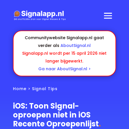
Communitywebsite Signalapp.nl gaat
verder als
AboutSignal.nl
Signalapp.nl wordt per 15 april 2026 niet
langer bijgewerkt.
Ga naar AboutSignal.nl >
Home
>
Signal Tips
iOS: Toon Signal-
oproepen niet in iOS
Recente Oproepenlijst