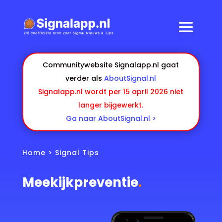
Communitywebsite Signalapp.nl gaat
verder als
AboutSignal.nl
Signalapp.nl wordt per 15 april 2026 niet
langer bijgewerkt.
Ga naar AboutSignal.nl >
Home
>
Signal Tips
Meekijkpreventie