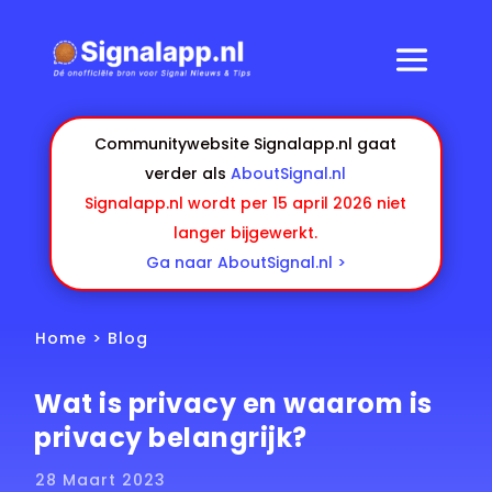
Communitywebsite Signalapp.nl gaat
verder als
AboutSignal.nl
Signalapp.nl wordt per 15 april 2026 niet
langer bijgewerkt.
Ga naar AboutSignal.nl >
Home
>
Blog
Wat is privacy en waarom is
privacy belangrijk?
28 Maart 2023