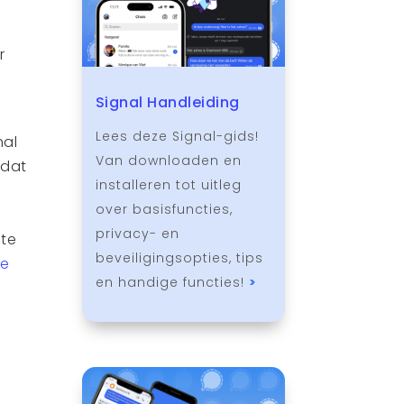
r
Signal Handleiding
Lees deze Signal-gids!
nal
Van downloaden en
 dat
installeren tot uitleg
over basisfuncties,
privacy- en
mte
beveiligingsopties, tips
ie
en handige functies!
>