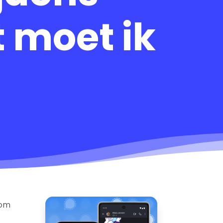
t moet ik
 om