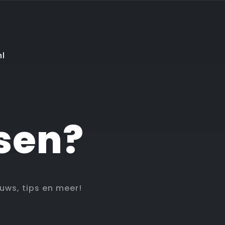
nl
sen?
euws, tips en meer!