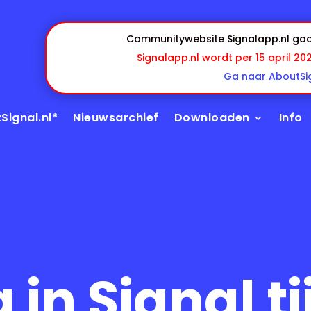
Communitywebsite Signalapp.nl gaa
Signalapp.nl wordt per 15 april 20
Ga naar AboutSig
Signal.nl*
Nieuwsarchief
Downloaden
Info
in Signal t