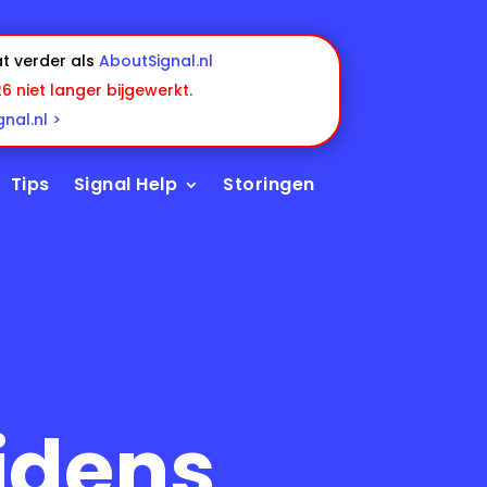
t verder als
AboutSignal.nl
26 niet langer bijgewerkt.
nal.nl >
Tips
Signal Help
Storingen
ijdens