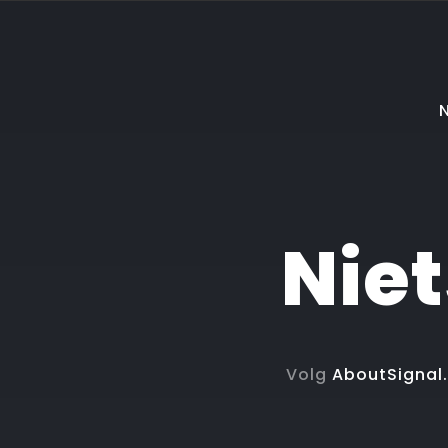
N
Nie
Volg
AboutSignal.