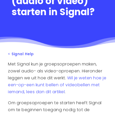
(audio of video)
starten in Signal?
< Signal Help
Met Signal kun je groepsoproepen maken,
zowel audio- als video-oproepen. Hieronder
leggen we uit hoe dit werkt.
Wil je weten hoe je
een-op-een kunt bellen of videobellen met
iemand, lees dan dit artikel
.
Om groepsoproepen te starten heeft Signal
om te beginnen toegang nodig tot de