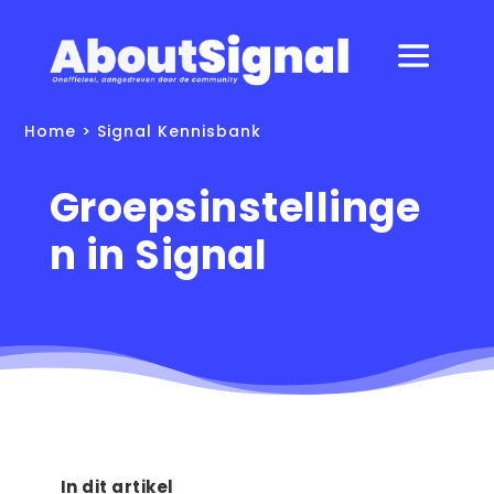
Home
>
Signal Kennisbank
Groepsinstellinge
n in Signal
In dit artikel