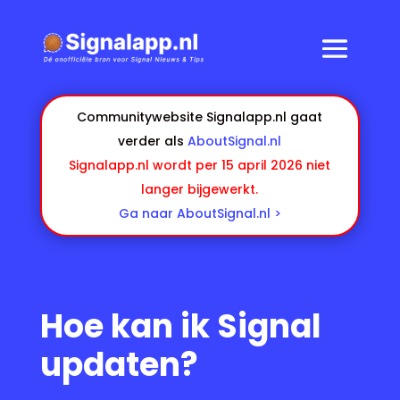
Communitywebsite Signalapp.nl gaat
verder als
AboutSignal.nl
Signalapp.nl wordt per 15 april 2026 niet
langer bijgewerkt.
Ga naar AboutSignal.nl >
Hoe kan ik Signal
updaten?