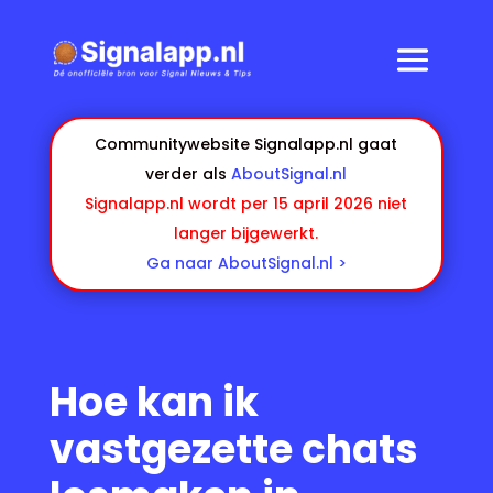
Communitywebsite Signalapp.nl gaat
verder als
AboutSignal.nl
Signalapp.nl wordt per 15 april 2026 niet
langer bijgewerkt.
Ga naar AboutSignal.nl >
Hoe kan ik
vastgezette chats