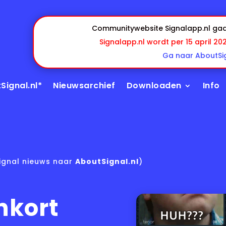
Communitywebsite Signalapp.nl gaa
Signalapp.nl wordt per 15 april 20
Ga naar AboutSig
Signal.nl*
Nieuwsarchief
Downloaden
Info
ignal nieuws naar
AboutSignal.nl
)
nkort