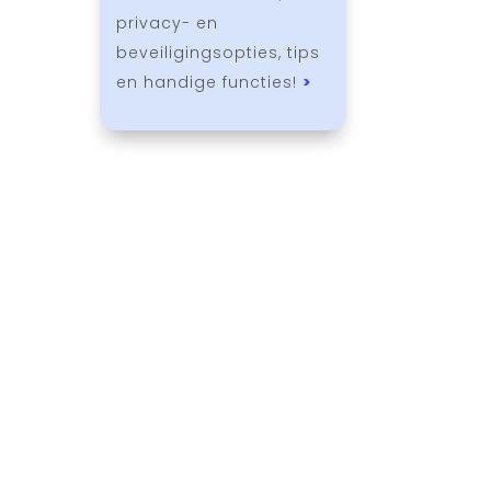
privacy- en
beveiligingsopties, tips
en handige functies!
>