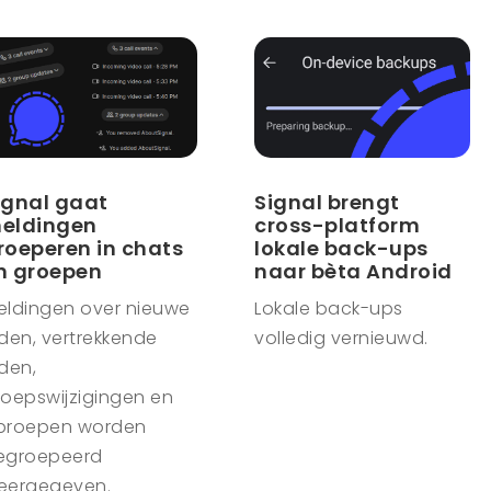
ignal gaat
Signal brengt
eldingen
cross-platform
roeperen in chats
lokale back-ups
n groepen
naar bèta Android
eldingen over nieuwe
Lokale back-ups
den, vertrekkende
volledig vernieuwd.
den,
roepswijzigingen en
proepen worden
egroepeerd
eergegeven.