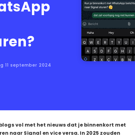
atsApp
uren?
ag 11 september 2024
logs vol met het nieuws dat je binnenkort met
en naar Signal en vice versa. In 2025 zouden