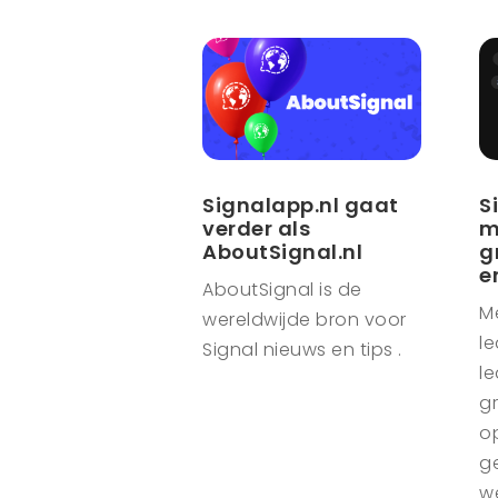
Signalapp.nl gaat
S
verder als
m
AboutSignal.nl
g
e
AboutSignal is de
M
wereldwijde bron voor
le
Signal nieuws en tips .
le
g
o
g
w