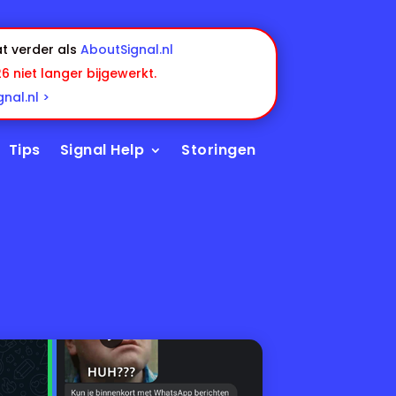
t verder als
AboutSignal.nl
26 niet langer bijgewerkt.
nal.nl >
Tips
Signal Help
Storingen