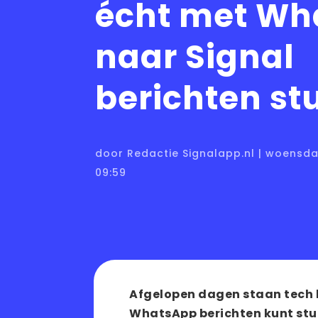
écht met Wh
naar Signal
berichten st
door Redactie Signalapp.nl | woensd
09:59
Afgelopen dagen staan tech b
WhatsApp berichten kunt stur