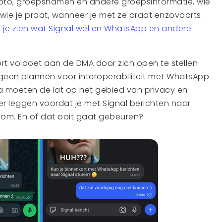
foto, groepsnamen en andere groepsinformatie, wie
t wie je praat, wanneer je met ze praat enzovoorts.
 je zien wat Signal wél en WhatsApp en andere
t voldoet aan de DMA door zich open te stellen
 geen plannen voor interoperabiliteit met WhatsApp
 moeten de lat op het gebied van privacy en
ger leggen voordat je met Signal berichten naar
om. En of dat ooit gaat gebeuren?