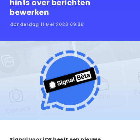
hints over berichten
bewerken
donderdag 11 Mei 2023 09:06
Signal voor iOS heeft een nieuwe