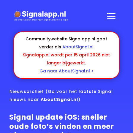
Communitywebsite Signalapp.nl gaat
verder als
AboutSignal.nl
Signalapp.nl wordt per 15 april 2026 niet
langer bijgewerkt.
Ga naar AboutSignal.nl >
Nieuwsarchief
(Ga voor het laatste Signal
nieuws naar
AboutSignal.nl
)
Signal update iOS: sneller
oude foto’s vinden en meer