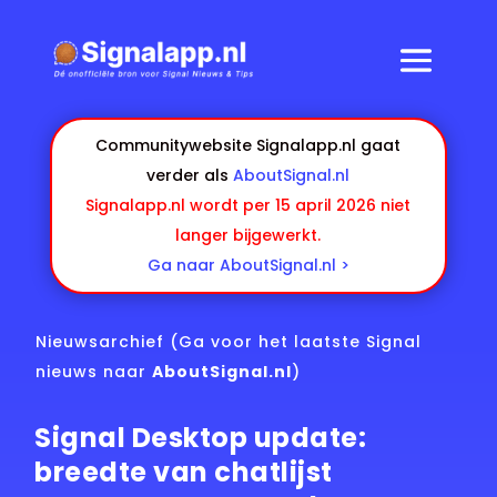
Communitywebsite Signalapp.nl gaat
verder als
AboutSignal.nl
Signalapp.nl wordt per 15 april 2026 niet
langer bijgewerkt.
Ga naar AboutSignal.nl >
Nieuwsarchief
(Ga voor het laatste Signal
nieuws naar
AboutSignal.nl
)
Signal Desktop update:
breedte van chatlijst