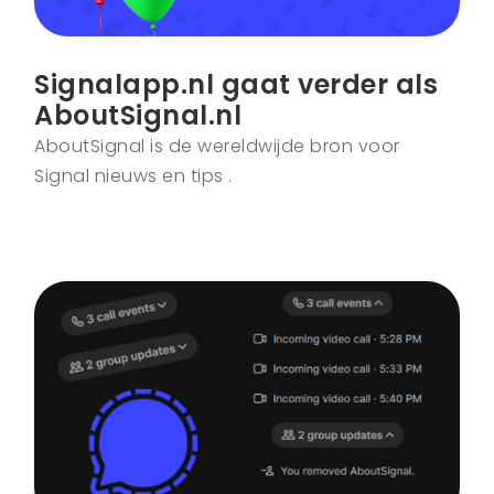
Signalapp.nl gaat verder als
AboutSignal.nl
AboutSignal is de wereldwijde bron voor
Signal nieuws en tips .