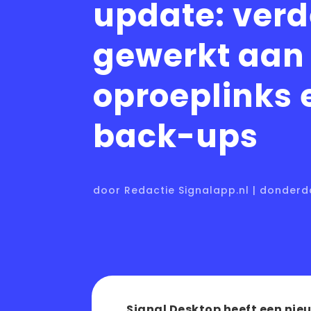
update: verd
gewerkt aan
oproeplinks 
back-ups
door Redactie Signalapp.nl | donderd
Signal Desktop heeft een nieuw