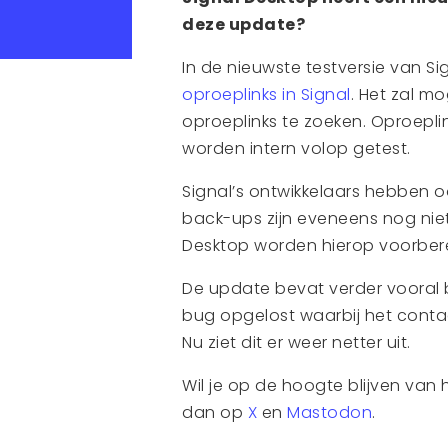
deze update?
In de nieuwste testversie van S
oproeplinks in Signal
. Het zal m
oproeplinks te zoeken. Oproepli
worden intern volop getest.
Signal’s ontwikkelaars hebben 
back-ups zijn eveneens nog niet
Desktop worden hierop voorbere
De update bevat verder vooral b
bug opgelost waarbij het conta
Nu ziet dit er weer netter uit.
Wil je op de hoogte blijven van 
dan op
X
en
Mastodon
.