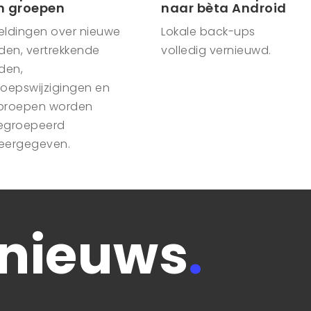
n groepen
naar bèta Android
eldingen over nieuwe
Lokale back-ups
den, vertrekkende
volledig vernieuwd.
den,
roepswijzigingen en
proepen worden
egroepeerd
eergegeven.
 nieuws
.