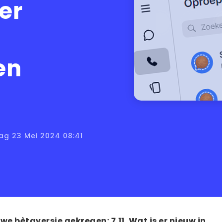
er
en
ag 23 Mei 2024 08:41
e bètaversie gekregen: 7.11. Wat is er nieuw in