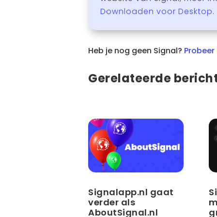
Downloaden voor Desktop
.
Heb je nog geen Signal?
Probeer 
Gerelateerde berich
Signalapp.nl gaat
S
verder als
m
AboutSignal.nl
g