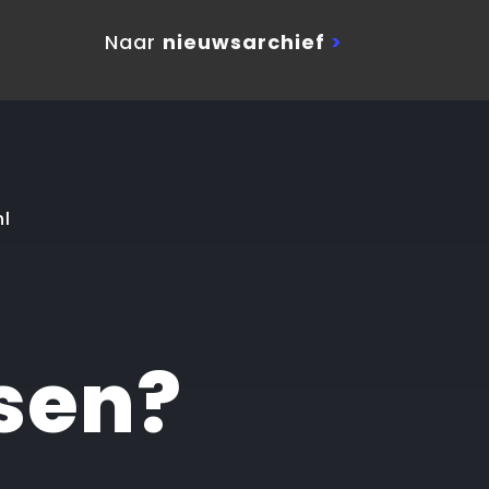
Naar
nieuwsarchief
>
nl
sen?