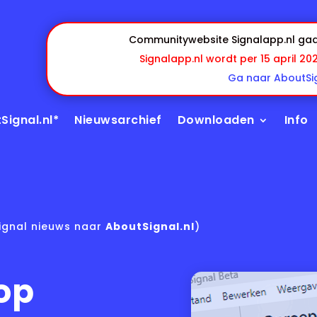
Communitywebsite Signalapp.nl gaa
Signalapp.nl wordt per 15 april 20
Ga naar AboutSig
Signal.nl*
Nieuwsarchief
Downloaden
Info
ignal nieuws naar
AboutSignal.nl
)
op