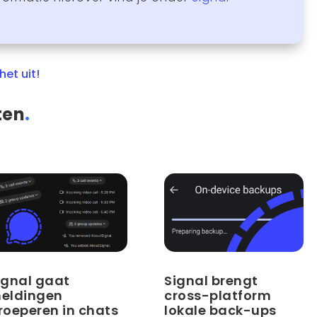
het uit!
ten
.
ignal gaat
Signal brengt
eldingen
cross-platform
roeperen in chats
lokale back-ups