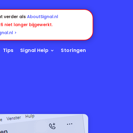
t verder als
AboutSignal.nl
26 niet langer bijgewerkt.
nal.nl >
Tips
Signal Help
Storingen