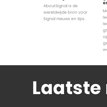
e
AboutSignal is de
M
wereldwijde bron voor
le
Signal nieuws en tips .
le
g
o
g
w
Laatste