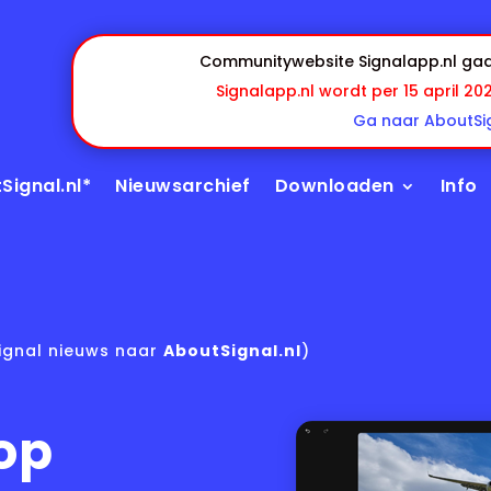
Communitywebsite Signalapp.nl gaa
Signalapp.nl wordt per 15 april 20
Ga naar AboutSig
Signal.nl*
Nieuwsarchief
Downloaden
Info
ignal nieuws naar
AboutSignal.nl
)
op