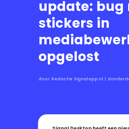
update: bug
stickers in
mediabewer
opgelost
door Redactie Signalapp.nl | donderd
Signal Desktop heeft een nieu