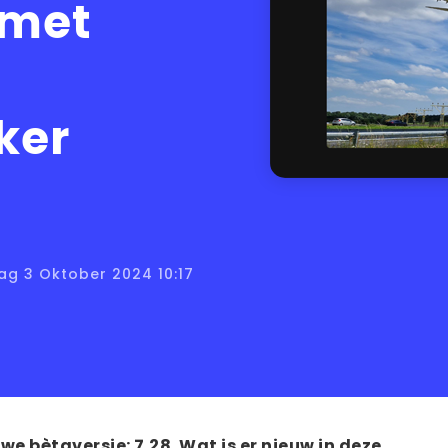
 met
ker
ag 3 Oktober 2024 10:17
we bètaversie: 7.28. Wat is er nieuw in deze