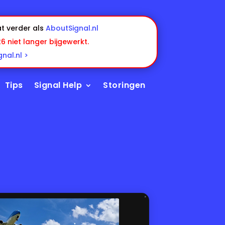
t verder als
AboutSignal.nl
26 niet langer bijgewerkt.
nal.nl >
Tips
Signal Help
Storingen