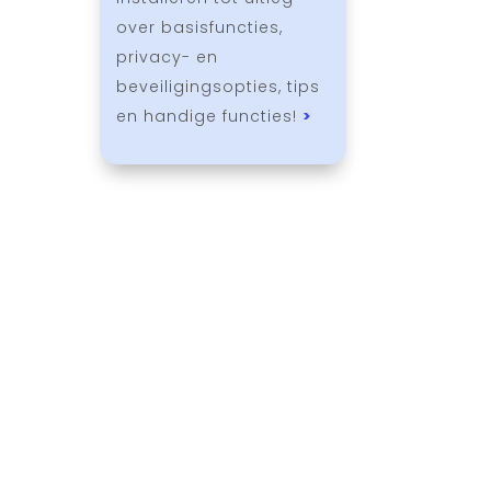
over basisfuncties,
privacy- en
beveiligingsopties, tips
en handige functies!
>