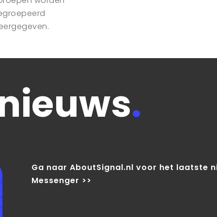
proepen worden
egroepeerd
eergegeven.
 nieuws
.
Ga naar AboutSignal.nl voor het laatste 
Messenger >>