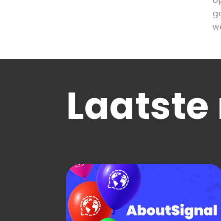
o
g
w
Laatste