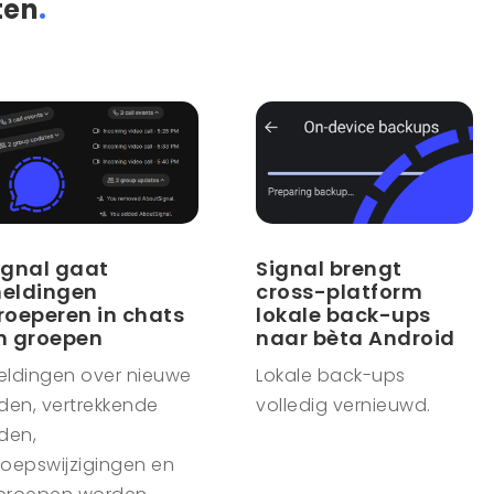
ten
.
ignal gaat
Signal brengt
eldingen
cross-platform
roeperen in chats
lokale back-ups
n groepen
naar bèta Android
eldingen over nieuwe
Lokale back-ups
den, vertrekkende
volledig vernieuwd.
den,
roepswijzigingen en