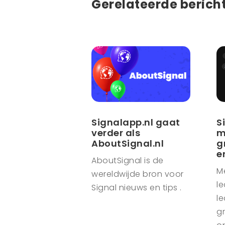
Gerelateerde berich
Signalapp.nl gaat
S
verder als
m
AboutSignal.nl
g
e
AboutSignal is de
M
wereldwijde bron voor
le
Signal nieuws en tips .
le
g