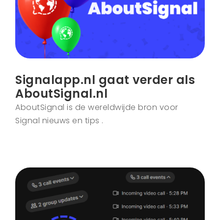
Signalapp.nl gaat verder als
AboutSignal.nl
AboutSignal is de wereldwijde bron voor
Signal nieuws en tips .