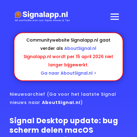
Communitywebsite Signalapp.nl gaat
verder als
AboutSignal.nl
Signalapp.nl wordt per 15 april 2026 niet
langer bijgewerkt.
Ga naar AboutSignal.nl >
Nieuwsarchief
(Ga voor het laatste Signal
nieuws naar
AboutSignal.nl
)
Signal Desktop update: bug
scherm delen macOS