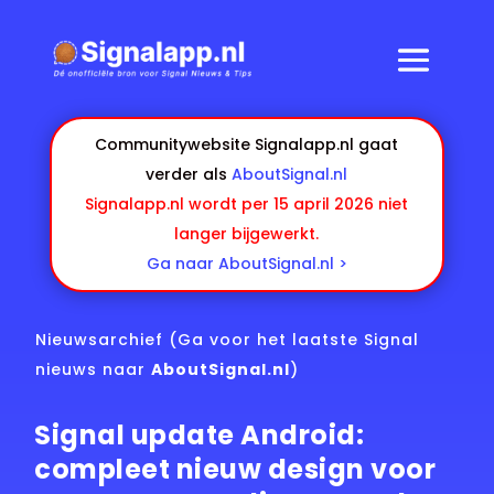
Communitywebsite Signalapp.nl gaat
verder als
AboutSignal.nl
Signalapp.nl wordt per 15 april 2026 niet
langer bijgewerkt.
Ga naar AboutSignal.nl >
Nieuwsarchief
(Ga voor het laatste Signal
nieuws naar
AboutSignal.nl
)
Signal update Android:
compleet nieuw design voor