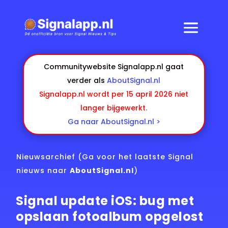
Communitywebsite Signalapp.nl gaat
verder als
AboutSignal.nl
Signalapp.nl wordt per 15 april 2026 niet
langer bijgewerkt.
Ga naar AboutSignal.nl >
Nieuwsarchief
(Ga voor het laatste Signal
nieuws naar
AboutSignal.nl
)
Signal update iOS: bug met
opslaan fotoalbum opgelost