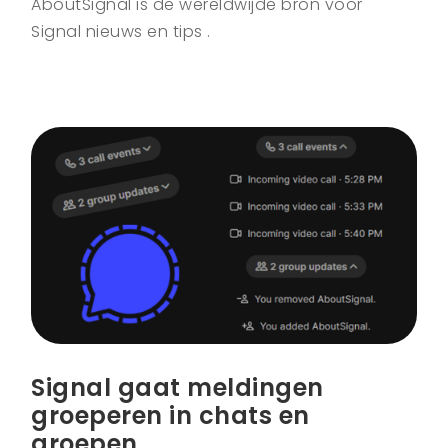
AboutSignal is de wereldwijde bron voor
Signal nieuws en tips .
Signal gaat meldingen
groeperen in chats en
groepen