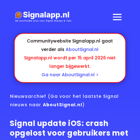
Communitywebsite Signalapp.nl gaat
verder als
AboutSignal.nl
Signalapp.nl wordt per 15 april 2026 niet
langer bijgewerkt.
Ga naar AboutSignal.nl >
Nieuwsarchief
(Ga voor het laatste Signal
nieuws naar
AboutSignal.nl
)
Signal update iOS: crash
opgelost voor gebruikers met