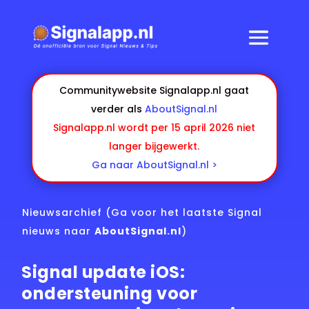
Communitywebsite Signalapp.nl gaat
verder als
AboutSignal.nl
Signalapp.nl wordt per 15 april 2026 niet
langer bijgewerkt.
Ga naar AboutSignal.nl >
Nieuwsarchief
(Ga voor het laatste Signal
nieuws naar
AboutSignal.nl
)
Signal update iOS:
ondersteuning voor