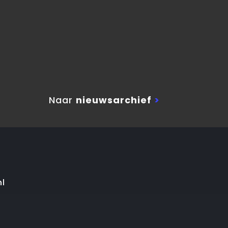
Naar
nieuwsarchief
>
nl