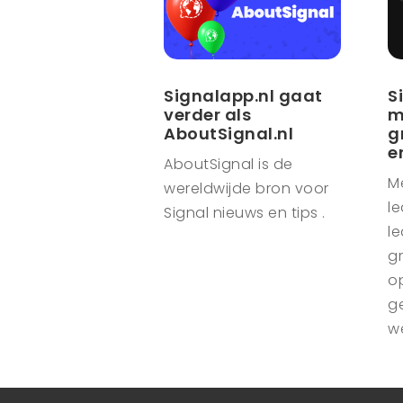
Signalapp.nl gaat
S
verder als
m
AboutSignal.nl
g
e
AboutSignal is de
M
wereldwijde bron voor
le
Signal nieuws en tips .
le
g
o
g
w