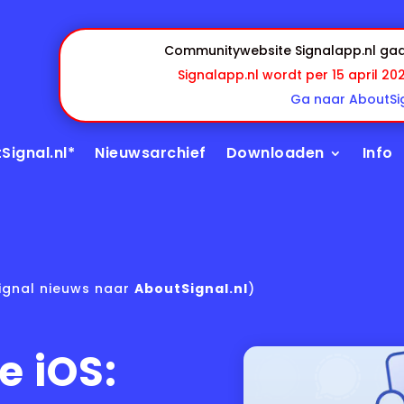
Communitywebsite Signalapp.nl gaa
Signalapp.nl wordt per 15 april 20
Ga naar AboutSig
Signal.nl*
Nieuwsarchief
Downloaden
Info
ignal nieuws naar
AboutSignal.nl
)
e iOS: