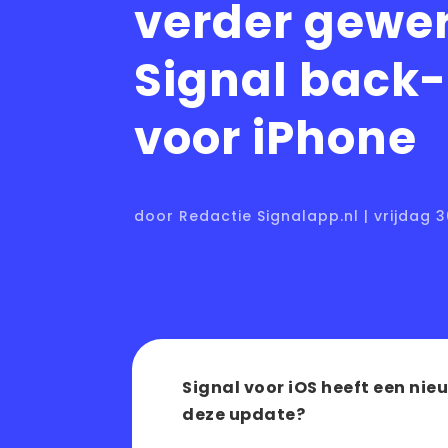
verder gewe
Signal back
voor iPhone
door Redactie Signalapp.nl | vrijdag 
Signal voor iOS heeft een nieu
deze update?