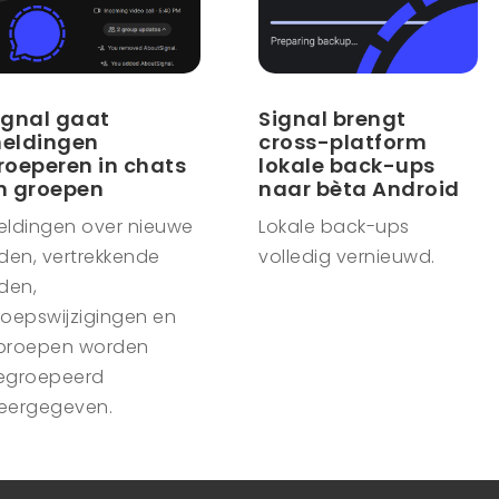
ignal gaat
Signal brengt
eldingen
cross-platform
roeperen in chats
lokale back-ups
n groepen
naar bèta Android
eldingen over nieuwe
Lokale back-ups
den, vertrekkende
volledig vernieuwd.
den,
roepswijzigingen en
proepen worden
egroepeerd
eergegeven.