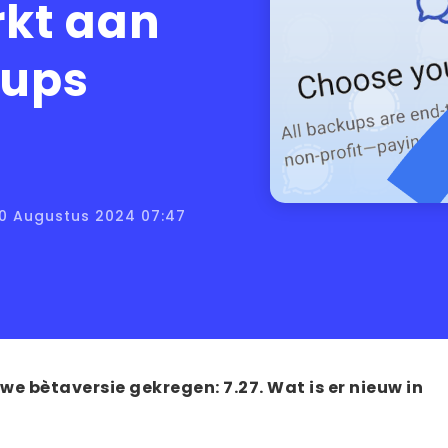
rkt aan
-ups
30 Augustus 2024 07:47
we bètaversie gekregen: 7.27. Wat is er nieuw in