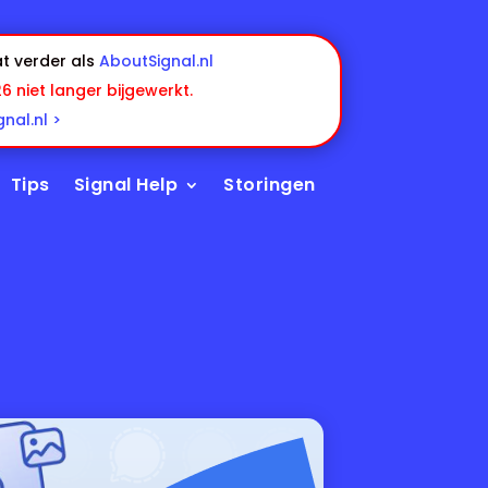
t verder als
AboutSignal.nl
26 niet langer bijgewerkt.
nal.nl >
Tips
Signal Help
Storingen