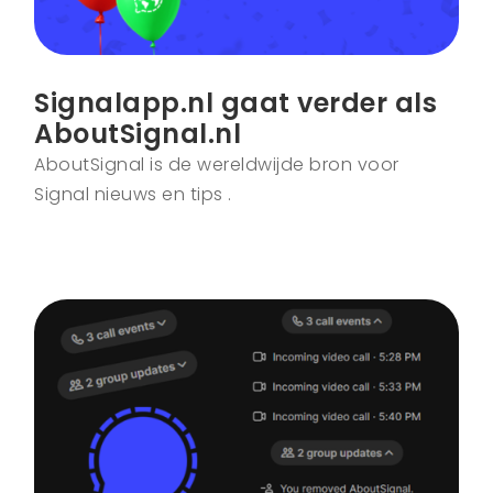
Signalapp.nl gaat verder als
AboutSignal.nl
AboutSignal is de wereldwijde bron voor
Signal nieuws en tips .