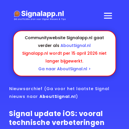
Communitywebsite Signalapp.nl gaat
verder als
AboutSignal.nl
Signalapp.nl wordt per 15 april 2026 niet
langer bijgewerkt.
Ga naar AboutSignal.nl >
Nieuwsarchief
(Ga voor het laatste Signal
nieuws naar
AboutSignal.nl
)
Signal update iOS: vooral
technische verbeteringen