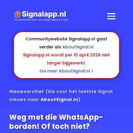
Communitywebsite Signalapp.nl gaat
verder als
AboutSignal.nl
Signalapp.nl wordt per 15 april 2026 niet
langer bijgewerkt.
Ga naar AboutSignal.nl >
Nieuwsarchief
(Ga voor het laatste Signal
nieuws naar
AboutSignal.nl
)
Weg met die WhatsApp-
borden! Of toch niet?