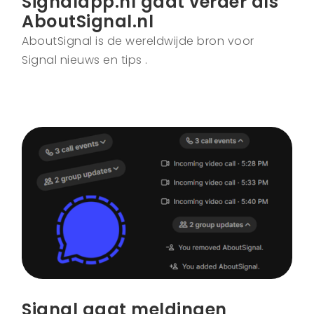
Signalapp.nl gaat verder als
AboutSignal.nl
AboutSignal is de wereldwijde bron voor
Signal nieuws en tips .
Signal gaat meldingen