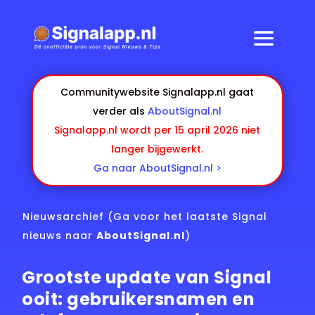
Communitywebsite Signalapp.nl gaat
verder als
AboutSignal.nl
Signalapp.nl wordt per 15 april 2026 niet
langer bijgewerkt.
Ga naar AboutSignal.nl >
Nieuwsarchief
(Ga voor het laatste Signal
nieuws naar
AboutSignal.nl
)
Grootste update van Signal
ooit: gebruikersnamen en