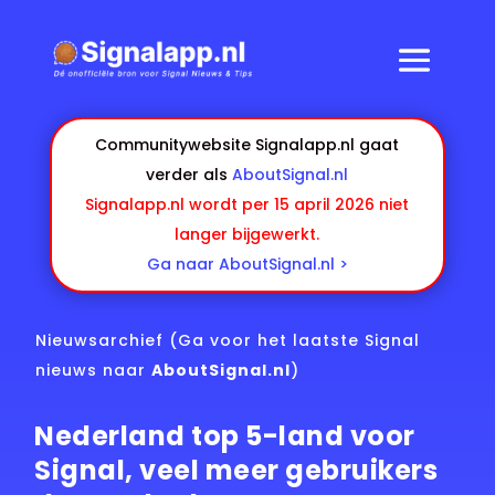
Communitywebsite Signalapp.nl gaat
verder als
AboutSignal.nl
Signalapp.nl wordt per 15 april 2026 niet
langer bijgewerkt.
Ga naar AboutSignal.nl >
Nieuwsarchief
(Ga voor het laatste Signal
nieuws naar
AboutSignal.nl
)
Nederland top 5-land voor
Signal, veel meer gebruikers