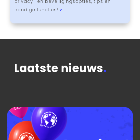
privacy- en beveiligingsopties, tips en
handige functies!
>
Laatste nieuws
.