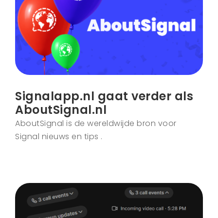
Signalapp.nl gaat verder als
AboutSignal.nl
AboutSignal is de wereldwijde bron voor
Signal nieuws en tips .