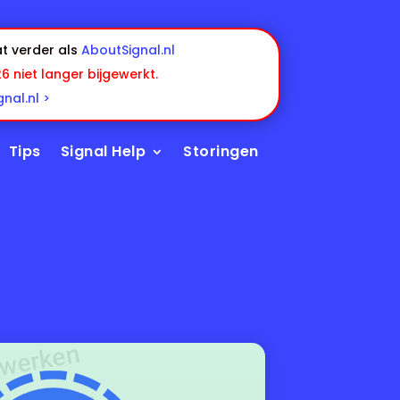
t verder als
AboutSignal.nl
26 niet langer bijgewerkt.
nal.nl >
Tips
Signal Help
Storingen