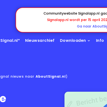
Communitywebsite Signalapp.nl gaa
Signalapp.nl wordt per 15 april 20
Ga naar AboutSig
Signal.nl*
Nieuwsarchief
Downloaden
Info
ignal nieuws naar
AboutSignal.nl
)
te