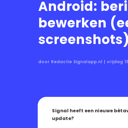
Android: ber
bewerken (e
screenshots
door Redactie Signalapp.nl | vrijdag 1
Signal heeft een nieuwe bètav
update?