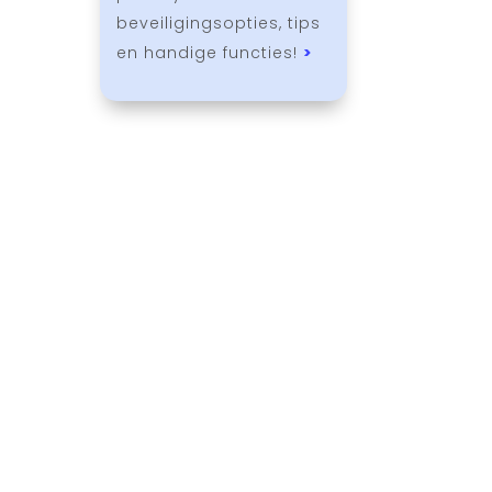
beveiligingsopties, tips
en handige functies!
>