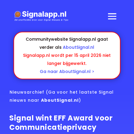
Communitywebsite Signalapp.nl gaat
verder als
AboutSignal.nl
Signalapp.nl wordt per 15 april 2026 niet
langer bijgewerkt.
Ga naar AboutSignal.nl >
Nieuwsarchief
(Ga voor het laatste Signal
nieuws naar
AboutSignal.nl
)
Signal wint EFF Award voor
Communicatieprivacy