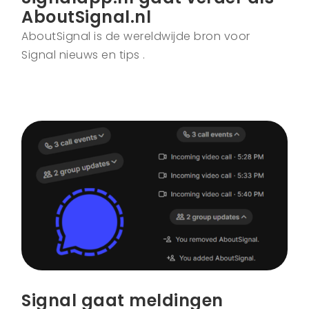
AboutSignal.nl
AboutSignal is de wereldwijde bron voor
Signal nieuws en tips .
Signal gaat meldingen