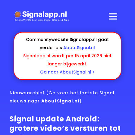
Communitywebsite Signalapp.nl gaat
verder als
AboutSignal.nl
Signalapp.nl wordt per 15 april 2026 niet
langer bijgewerkt.
Ga naar AboutSignal.nl >
Nieuwsarchief
(Ga voor het laatste Signal
nieuws naar
AboutSignal.nl
)
Signal update Android:
grotere video’s versturen tot