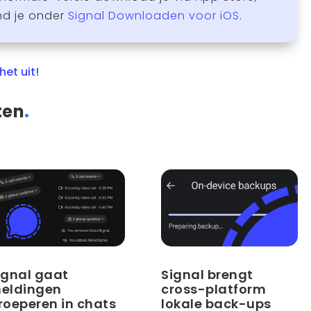
nd je onder
Signal Downloaden voor iOS
.
het uit!
ten
.
ignal gaat
Signal brengt
eldingen
cross-platform
roeperen in chats
lokale back-ups