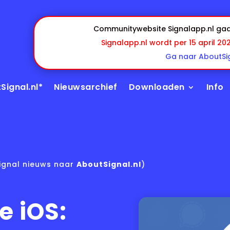
Communitywebsite Signalapp.nl gaa
Signalapp.nl wordt per 15 april 20
Ga naar AboutSig
Signal.nl*
Nieuwsarchief
Downloaden
Info
ignal nieuws naar
AboutSignal.nl
)
e iOS: