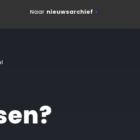
Naar
nieuwsarchief
>
nl
sen?