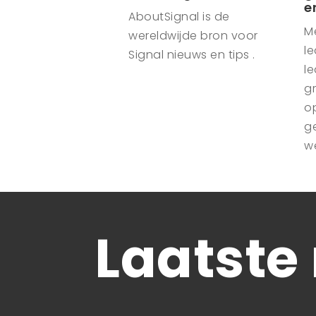
e
AboutSignal is de
M
wereldwijde bron voor
le
Signal nieuws en tips .
le
g
o
g
w
Laatste