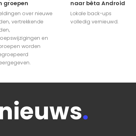
n groepen
naar bèta Android
eldingen over nieuwe
Lokale back-ups
den, vertrekkende
volledig vernieuwd.
den,
roepswijzigingen en
proepen worden
egroepeerd
eergegeven.
 nieuws
.