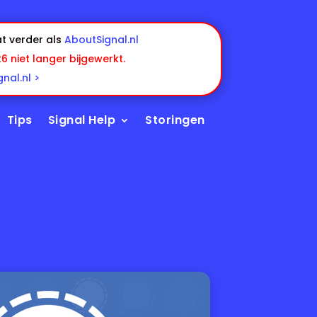
t verder als
AboutSignal.nl
26 niet langer bijgewerkt.
nal.nl >
Tips
Signal Help
Storingen