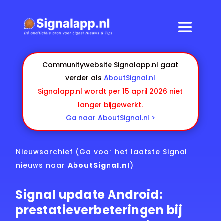
Communitywebsite Signalapp.nl gaat
verder als
AboutSignal.nl
Signalapp.nl wordt per 15 april 2026 niet
langer bijgewerkt.
Ga naar AboutSignal.nl >
Nieuwsarchief
(Ga voor het laatste Signal
nieuws naar
AboutSignal.nl
)
Signal update Android:
prestatieverbeteringen bij