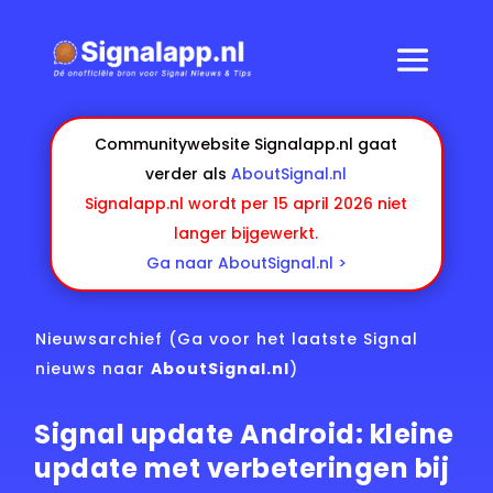
Communitywebsite Signalapp.nl gaat
verder als
AboutSignal.nl
Signalapp.nl wordt per 15 april 2026 niet
langer bijgewerkt.
Ga naar AboutSignal.nl >
Nieuwsarchief
(Ga voor het laatste Signal
nieuws naar
AboutSignal.nl
)
Signal update Android: kleine
update met verbeteringen bij