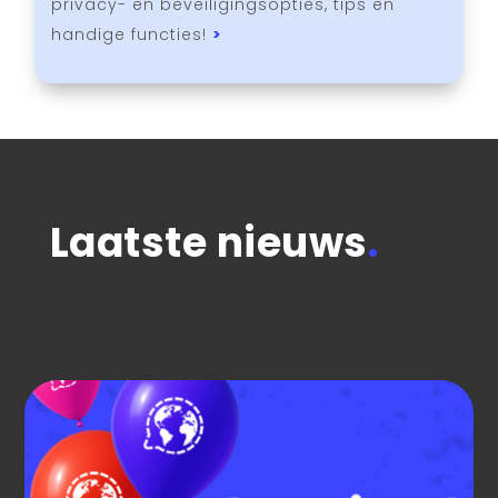
privacy- en beveiligingsopties, tips en
handige functies!
>
Laatste nieuws
.