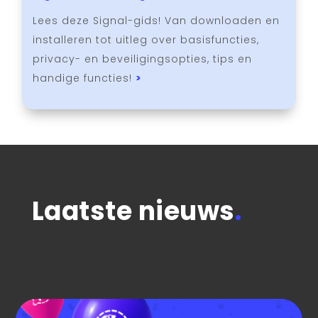
Lees deze Signal-gids! Van downloaden en
installeren tot uitleg over basisfuncties,
privacy- en beveiligingsopties, tips en
handige functies!
>
Laatste nieuws
.