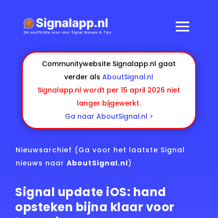
Communitywebsite Signalapp.nl gaat
verder als
AboutSignal.nl
Signalapp.nl wordt per 15 april 2026 niet
langer bijgewerkt.
Ga naar AboutSignal.nl >
Nieuwsarchief
(Ga voor het laatste Signal
nieuws naar
AboutSignal.nl
)
Signal update iOS: hand
opsteken bijna klaar voor